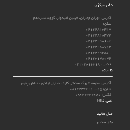
دفتر مرکزی
آدرس: تهران جماران، خیابان امیدوار، کوچه شانزدهم
تلفن:
02122816317
02122818374
02122290603
02122280712
02122294501
02126148642
فکس : 02122816318
کارخانه
آدرس: ساوه، شهرک صنعتی کاوه ، خیابان ازادی ، خیابان پنجم
تلفن: 15-08642343211
فکس: 08642342656
لامپ‌ HID
متال هالید
بخار سدیم