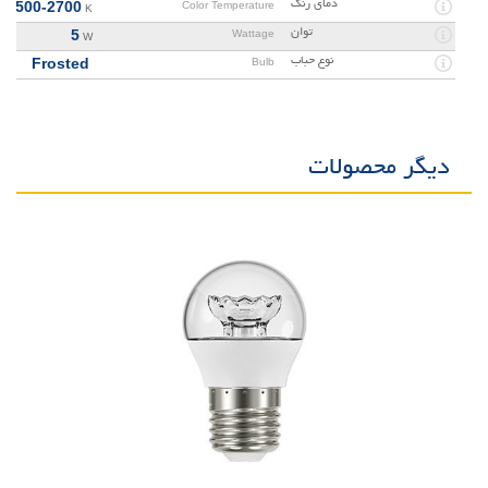
دمای رنگ
6500-2700
Color Temperature
K
توان
5
Wattage
W
نوع حباب
Frosted
Bulb
دیگر محصولات