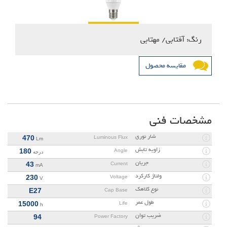
رنگ: آفتابی/ مهتابی
مقایسه محصول
مشخصات فنی
شار نوری
470
Luminous Flux
Lm
زاویه تابش
180
Angle
درجه
جریان
43
Current
mA
ولتاژ کارکرد
230
Voltage
V
نوع کلاهک
E27
Cap Base
طول عمر
15000
Life
h
ضریب توان
94
Power Factory