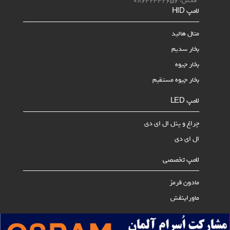
فکس: 08642342656
لامپ‌ HID
متال هالید
بخار سدیم
بخار جیوه
بخار جیوه مستقیم
لامپ LED
چراغ و پنل ال ای دی
ال ای دی
لامپ تخصصی
مادون قرمز
ماورابنفش