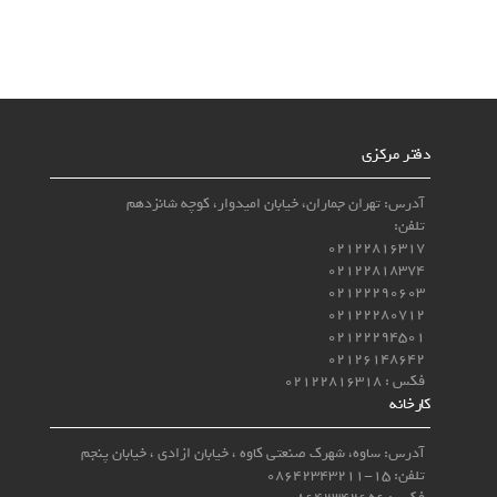
دفتر مرکزی
آدرس: تهران جماران، خیابان امیدوار، کوچه شانزدهم
تلفن:
02122816317
02122818374
02122290603
02122280712
02122294501
02126148642
فکس : 02122816318
کارخانه
آدرس: ساوه، شهرک صنعتی کاوه ، خیابان ازادی ، خیابان پنجم
تلفن: 15-08642343211