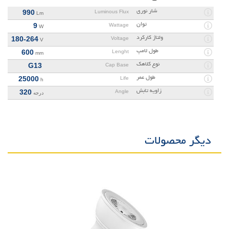
شار نوری
990
Luminous Flux
Lm
توان
9
Wattage
W
ولتاژ کارکرد
180-264
Voltage
V
طول لامپ
600
Lenght
mm
نوع کلاهک
G13
Cap Base
طول عمر
25000
Life
h
زاویه تابش
320
Angle
درجه
دیگر محصولات