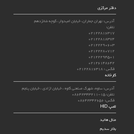
دفتر مرکزی
آدرس: تهران جماران، خیابان امیدوار، کوچه شانزدهم
تلفن:
02122816317
02122818374
02122290603
02122280712
02122294501
02126148642
فکس : 02122816318
کارخانه
آدرس: ساوه، شهرک صنعتی کاوه ، خیابان ازادی ، خیابان پنجم
تلفن: 15-08642343211
فکس: 08642342656
لامپ‌ HID
متال هالید
بخار سدیم