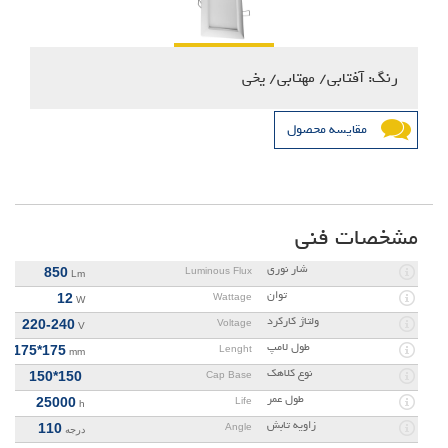
رنگ: آفتابی/ مهتابی/ یخی
مقایسه محصول
مشخصات فنی
شار نوری
850
Luminous Flux
Lm
توان
12
Wattage
W
ولتاژ کارکرد
220-240
Voltage
V
طول لامپ
175*175
Lenght
mm
نوع کلاهک
150*150
Cap Base
طول عمر
25000
Life
h
زاویه تابش
110
Angle
درجه