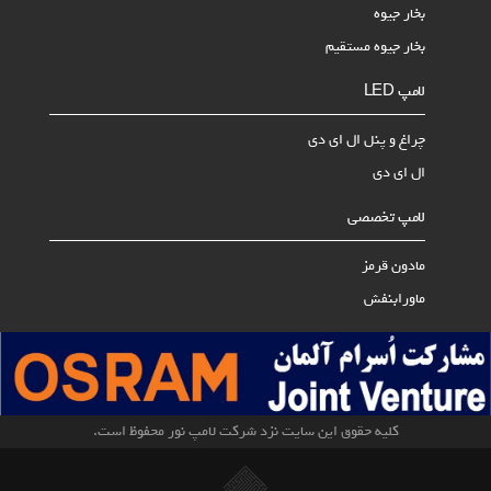
بخار جیوه
بخار جیوه مستقیم
لامپ LED
چراغ و پنل ال ای دی
ال ای دی
لامپ تخصصی
مادون قرمز
ماورابنفش
کلیه حقوق این سایت نزد شرکت لامپ نور محفوظ است.