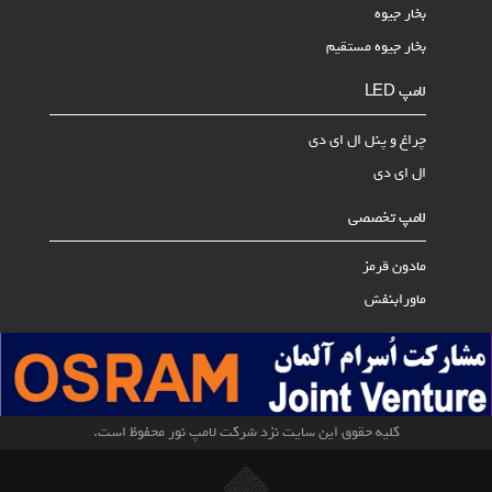
بخار جیوه
بخار جیوه مستقیم
لامپ LED
چراغ و پنل ال ای دی
ال ای دی
لامپ تخصصی
مادون قرمز
ماورابنفش
کلیه حقوق این سایت نزد شرکت لامپ نور محفوظ است.