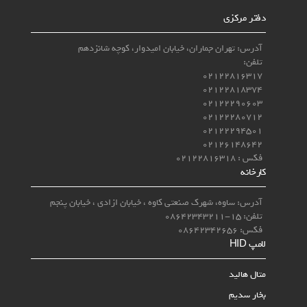
دفتر مرکزی
آدرس: تهران جماران، خیابان امیدوار، کوچه شانزدهم
تلفن:
02122816317
02122818374
02122290603
02122280712
02122294501
02126148642
فکس : 02122816318
کارخانه
آدرس: ساوه، شهرک صنعتی کاوه ، خیابان ازادی ، خیابان پنجم
تلفن: 15-08642343211
فکس: 08642342656
لامپ‌ HID
متال هالید
بخار سدیم