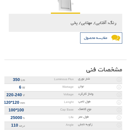
رنگ: آفتابی/ مهتابی/ یخی
مقایسه محصول
مشخصات فنی
شار نوری
350
Luminous Flux
Lm
توان
6
Wattage
W
ولتاژ کارکرد
220-240
Voltage
V
طول لامپ
120*120
Lenght
mm
نوع کلاهک
100*100
Cap Base
طول عمر
25000
Life
h
زاویه تابش
110
Angle
درجه