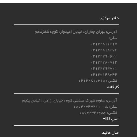
دفتر مرکزی
آدرس: تهران جماران، خیابان امیدوار، کوچه شانزدهم
تلفن:
02122816317
02122818374
02122290603
02122280712
02122294501
02126148642
فکس : 02122816318
کارخانه
آدرس: ساوه، شهرک صنعتی کاوه ، خیابان ازادی ، خیابان پنجم
تلفن: 15-08642343211
فکس: 08642342656
لامپ‌ HID
متال هالید