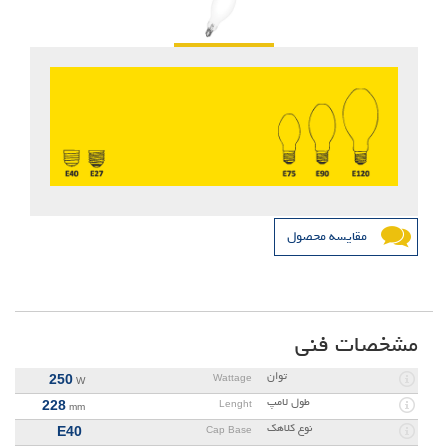
مقایسه محصول
مشخصات فنی
توان
250
Wattage
W
طول لامپ
228
Lenght
mm
نوع کلاهک
E40
Cap Base