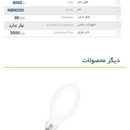
طول عمر
8000
Life
h
نام
NBM250
Name
قطر حباب
90
Diameter
mm
تجهیزات جانبی
نیاز ندارد
Auxiliary Equipment
شار نوری
5500
Luminous Flux
Lm
دیگر محصولات