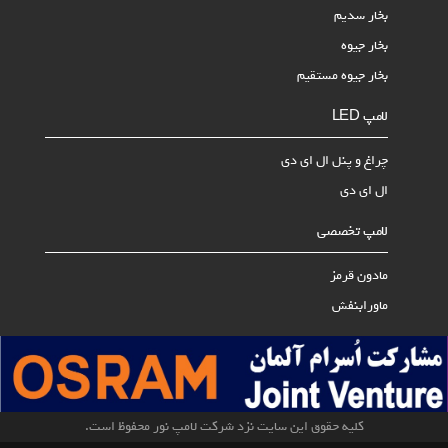
بخار سدیم
بخار جیوه
بخار جیوه مستقیم
لامپ LED
چراغ و پنل ال ای دی
ال ای دی
لامپ تخصصی
مادون قرمز
ماورابنفش
کلیه حقوق این سایت نزد شرکت لامپ نور محفوظ است.