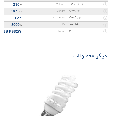
ولتاژ کارکرد
230
Voltage
V
طول لامپ
167
Lenght
mm
نوع کلاهک
E27
Cap Base
طول عمر
8000
Life
h
نام
NES-FS32W
Name
دیگر محصولات