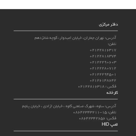
دفتر مرکزی
آدرس: تهران جماران، خیابان امیدوار، کوچه شانزدهم
تلفن:
02122816317
02122818374
02122290603
02122280712
02122294501
02126148642
فکس : 02122816318
کارخانه
آدرس: ساوه، شهرک صنعتی کاوه ، خیابان ازادی ، خیابان پنجم
تلفن: 15-08642343211
فکس: 08642342656
لامپ‌ HID