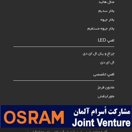
متال هالید
بخار سدیم
بخار جیوه
بخار جیوه مستقیم
لامپ LED
چراغ و پنل ال ای دی
ال ای دی
لامپ تخصصی
مادون قرمز
ماورابنفش
کلیه حقوق این سایت نزد شرکت لامپ نور محفوظ است.