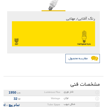
رنگ: آفتابی/ مهتابی
مقایسه محصول
مشخصات فنی
شار نوری
1950
Luminous Flux
Lm
توان
32
Wattage
W
شکل تیوب
تمام پیچ - Full Spiral
Tube Sjape