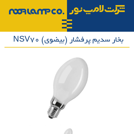
بخار سدیم پرفشار (بیضوی)‌ NSV70