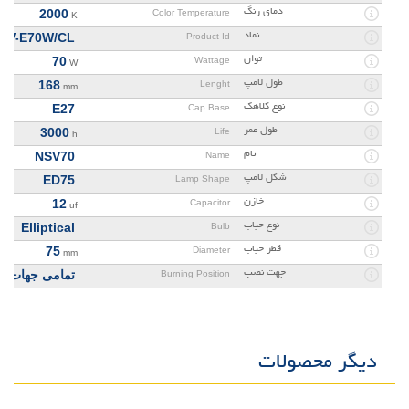
دمای رنگ
2000
Color Temperature
K
نماد
SV-E70W/CL
Product Id
توان
70
Wattage
W
طول لامپ
168
Lenght
mm
نوع کلاهک
E27
Cap Base
طول عمر
3000
Life
h
نام
NSV70
Name
شکل لامپ
ED75
Lamp Shape
خازن
12
Capacitor
uf
نوع حباب
Elliptical
Bulb
قطر حباب
75
Diameter
mm
جهت نصب
تمامی جهات
Burning Position
دیگر محصولات