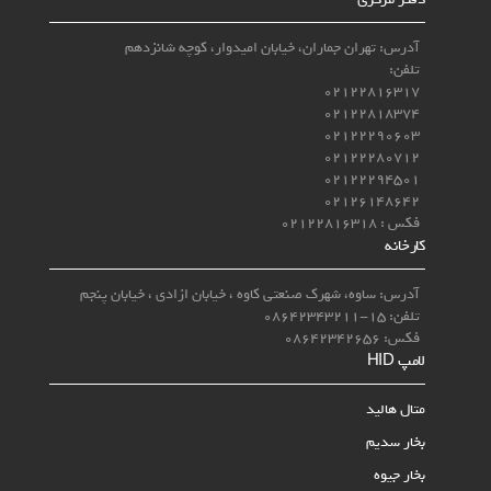
آدرس: تهران جماران، خیابان امیدوار، کوچه شانزدهم
تلفن:
02122816317
02122818374
02122290603
02122280712
02122294501
02126148642
فکس : 02122816318
کارخانه
آدرس: ساوه، شهرک صنعتی کاوه ، خیابان ازادی ، خیابان پنجم
تلفن: 15-08642343211
فکس: 08642342656
لامپ‌ HID
متال هالید
بخار سدیم
بخار جیوه