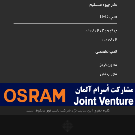
بخار جیوه مستقیم
لامپ LED
چراغ و پنل ال ای دی
ال ای دی
لامپ تخصصی
مادون قرمز
ماورابنفش
کلیه حقوق این سایت نزد شرکت لامپ نور محفوظ است.