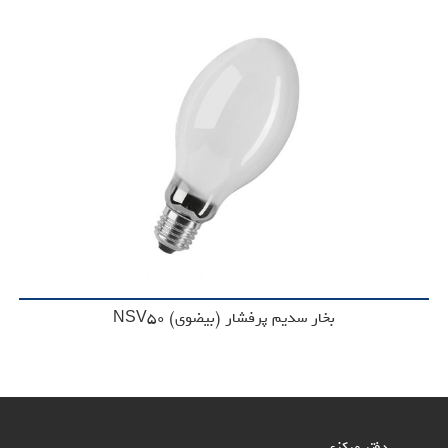
بخار سدیم پرفشار (بیضوی)‌ NSV50
دفتر مرکزی