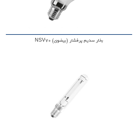
بخار سدیم پرفشار (بیضوی)‌ NSV70