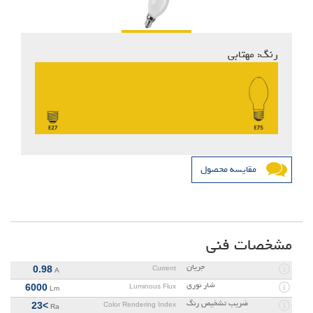
رنگ: مهتابی*
مقایسه محصول
مشخصات فنی
جریان
0.98
Current
A
شار نوری
6000
Luminous Flux
Lm
ضریب تشخیص رنگ
>23
Color Rendering Index
Ra